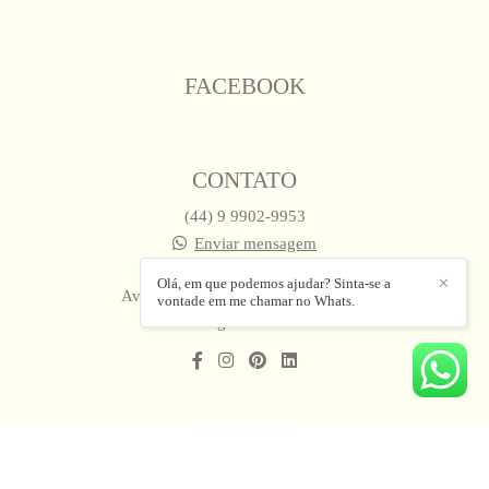
SAIBA MAIS
FACEBOOK
CONTATO
(44) 9 9902-9953
Enviar mensagem
babiczfotografias@gmail.com
Olá, em que podemos ajudar? Sinta-se a
✕
Avenida Brasil, 676, Sala 7 - Zona 8
vontade em me chamar no Whats.
Maringá / PARANA
CONTATO