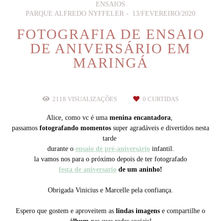
ENSAIOS
PARQUE ALFREDO NYFFELER
13/FEVEREIRO/2020
FOTOGRAFIA DE ENSAIO
DE ANIVERSÁRIO EM
MARINGÁ
2118
VISUALIZAÇÕES
0
CURTIDAS
Alice, como vc é uma
menina encantadora
,
passamos
fotografando momentos
super agradáveis e divertidos nesta
tarde
durante o
ensaio de pré-aniversário
infantil.
la vamos nos para o próximo depois de ter fotografado
festa de aniversario
de um aninho!
Obrigada Vinicius e Marcelle pela confiança.
Espero que gostem e aproveitem as
lindas imagens
e compartilhe o