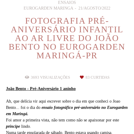
ENSAIOS
EUROGARDEN MARINGA
21/AGOSTO/2022
FOTOGRAFIA PRÉ-
ANIVERSÁRIO INFANTIL
AO AR LIVRE DO JOÃO
BENTO NO EUROGARDEN
MARINGÁ-PR
3693
VISUALIZAÇÕES
83
CURTIDAS
João Bento - Pré-Aniversário 1 aninho
Ah, que delícia vir aqui escrever sobre o dia em que conheci o Joao
Bento... foi o dia do
ensaio fotográfico pré-aniversário no Eurogarden
em Maringá.
Foi amor a primeira vista, não tem como não se apaixonar por este
príncipe
lindo.
Numa tarde ensolarada de sábado, Bento estava usando camisa,