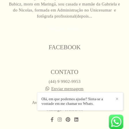
Babicz, moro em Maringá, sou casada e mamãe da Gabriela e
do Nicolas, formada em Administração no Unicesumar e
fotógrafa profissional(depois...
SAIBA MAIS
FACEBOOK
CONTATO
(44) 9 9902-9953
Enviar mensagem
babiczfotografias@gmail.com
Olá, em que podemos ajudar? Sinta-se a
✕
Avenida Brasil, 676, Sala 7 - Zona 8
vontade em me chamar no Whats.
Maringá / PARANA