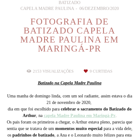
BATIZADO
CAPELA MADRE PAULINA
06/DEZEMBRO/2020
FOTOGRAFIA DE
BATIZADO CAPELA
MADRE PAULINA EM
MARINGÁ-PR
2153
VISUALIZAÇÕES
9
CURTIDAS
Batizado na Capela Madre Paulina
Uma manha de domingo linda, com um sol radiante, assim estava o dia
21 de novembro de 2020,
dia em que foi escolhido para
celebrar o sacramento do Batizado do
Arthur
, na
capela Madre Paulina em Maringá-Pr
.
Os pais foram os primeiros a chegar, o Arthur estava pleno, parecia que
sentia que se tratava de um
momentos muito especial
para a vida dele,
os
padrinhos de batizado
, a Ana e o Leonardo muito felizes para esta